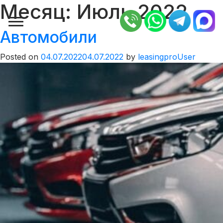
Месяц:
Июль 2022
Автомобили
Posted on
04.07.2022
04.07.2022
by
leasingproUser